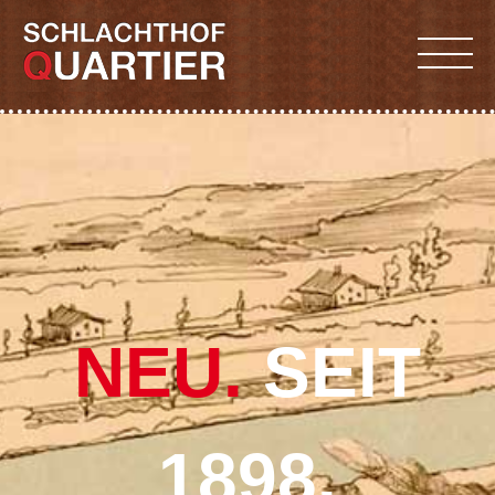
NEU.
SEIT
1898.